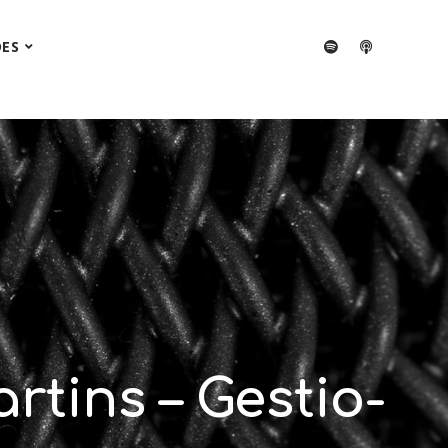
DES
rtins – Gestio-