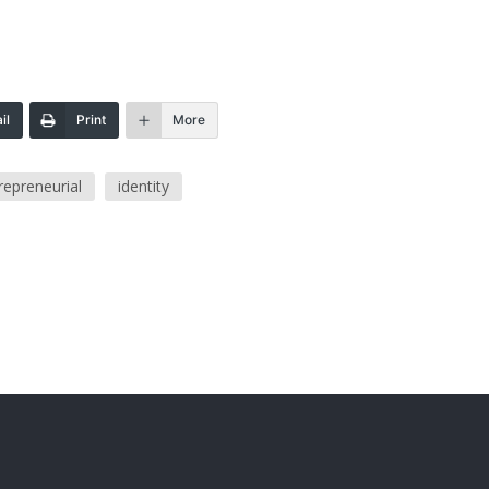
il
Print
More
repreneurial
identity