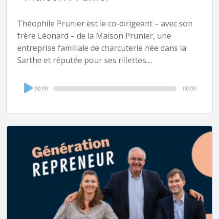
Théophile Prunier est le co-dirigeant – avec son
frère Léonard – de la Maison Prunier, une
entreprise familiale de charcuterie née dans la
Sarthe et réputée pour ses rillettes....
Audio
00:00
00:00
Player