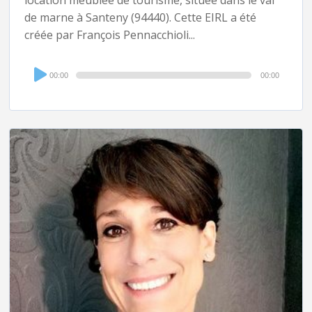
location meublée de tourisme, située dans le val
de marne à Santeny (94440). Cette EIRL a été
créée par François Pennacchioli...
Audio
00:00
00:00
Player