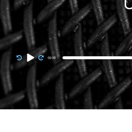
U
Audio
00:00
Player