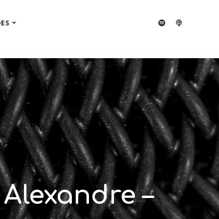
DES
 Alexandre –