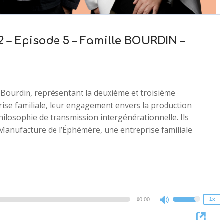
2 – Episode 5 – Famille BOURDIN –
 Bourdin, représentant la deuxième et troisième
prise familiale, leur engagement envers la production
 philosophie de transmission intergénérationnelle. Ils
a Manufacture de l’Éphémère, une entreprise familiale
2x
1.5x
1.25x
1x
0.75x
00:00
1x
Use
Up/Down