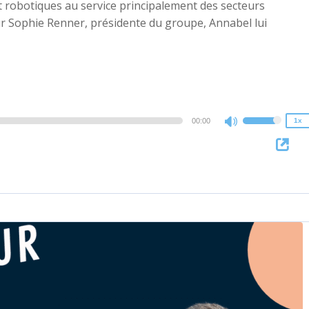
t robotiques au service principalement des secteurs
œur Sophie Renner, présidente du groupe, Annabel lui
2x
1.5x
1.25x
1x
0.75x
00:00
1x
Use
Up/Down
Arrow
keys
to
increase
or
decrease
volume.