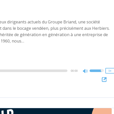
deux dirigeants actuels du Groupe Briand, une société
ent dans le bocage vendéen, plus précisément aux Herbiers.
 héritée de génération en génération à une entreprise de
2x
s 1960, nous…
1.5x
1.25x
1x
0.75x
00:00
1x
Use
Up/Down
Arrow
keys
to
increase
or