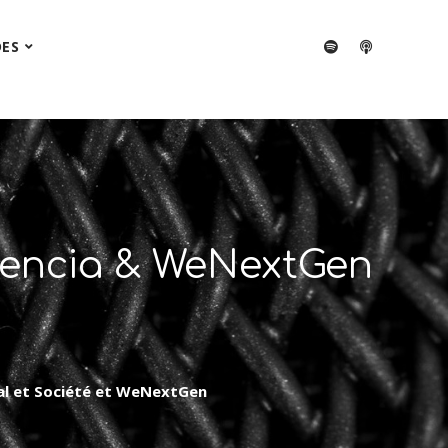
DES
udencia & WeNextGen
ial et Société et WeNextGen