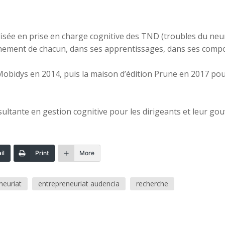
alisée en prise en charge cognitive des TND (troubles du 
onnement de chacun, dans ses apprentissages, dans ses comp
p Mobidys en 2014, puis la maison d’édition Prune en 2017 po
sultante en gestion cognitive pour les dirigeants et leur go
il
Print
More
neuriat
entrepreneuriat audencia
recherche