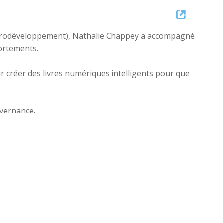
Up/Down
Arrow
neurodéveloppement), Nathalie Chappey a accompagné
keys
ortements.
to
increase
ur créer des livres numériques intelligents pour que
or
decrease
volume.
uvernance.