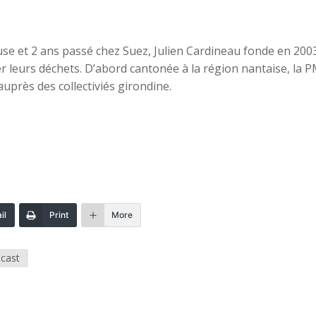
e et 2 ans passé chez Suez, Julien Cardineau fonde en 200
gérer leurs déchets. D’abord cantonée à la région nantaise, l
près des collectiviés girondine.
il
Print
More
cast