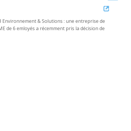
Up/Down
Arrow
3 Environnement & Solutions : une entreprise de
keys
a PME de 6 emloyés a récemment pris la décision de
to
increase
or
decrease
volume.