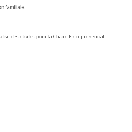
 familiale.
keys
to
increase
or
éalise des études pour la Chaire Entrepreneuriat
decrease
volume.