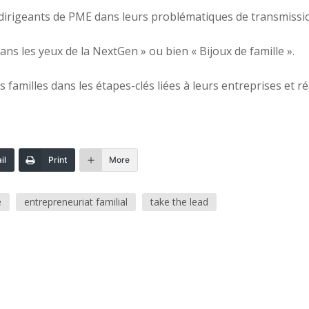
dirigeants de PME dans leurs problématiques de transmission
ans les yeux de la NextGen » ou bien « Bijoux de famille ».
amilles dans les étapes-clés liées à leurs entreprises et r
il
Print
More
é
entrepreneuriat familial
take the lead