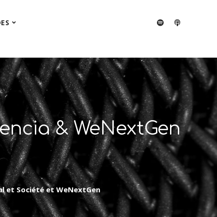
DES
udencia & WeNextGen
ial et Société et WeNextGen