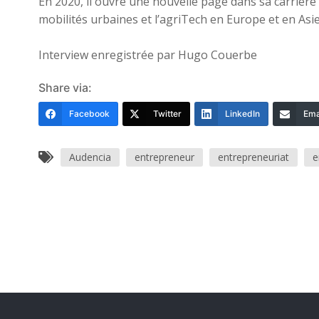
En 2020, il ouvre une nouvelle page dans sa carrière
mobilités urbaines et l’agriTech en Europe et en Asie
Interview enregistrée par Hugo Couerbe
Share via:
Facebook
Twitter
LinkedIn
Ema
Audencia
entrepreneur
entrepreneuriat
e