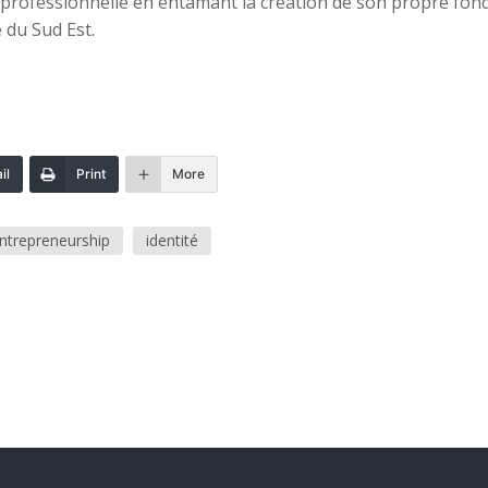
 professionnelle en entamant la création de son propre fond
 du Sud Est.
il
Print
More
ntrepreneurship
identité