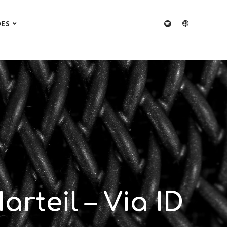
DES
rteil – Via ID