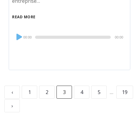
entreprise…
READ MORE
Audio
00:00
00:00
Player
‹
1
2
3
4
5
…
19
›